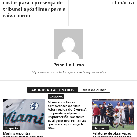
costas para a presença de
climática
tribunal após filmar para a
raiva pornô
Priscilla Lima
https://www.agazetadaregiao.com.br/wp-login.php
ARTIGOS RELACIONADOS
Mais do autor
Desporto
Momentos finais
comoventes da ‘Bela
Adormecida do Everest’,
enquanto a alpinista
implora ‘Não me deixe
aqui para morrer’ antes
que seu corpo congele
no...
Desporto
Desporto
Marlins encontra
Relatório de observação
‘cachorro triste’ viral que
de jogadores oponentes