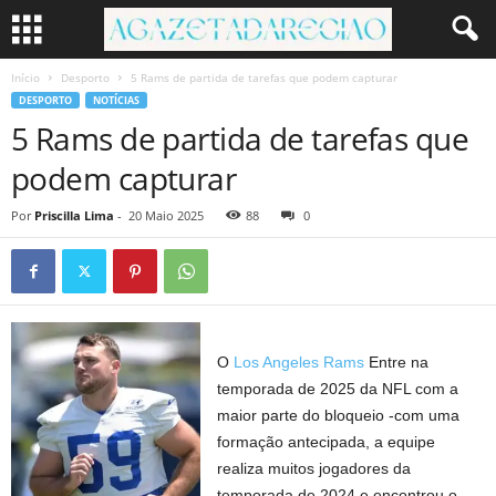
Início
Desporto
5 Rams de partida de tarefas que podem capturar
DESPORTO
NOTÍCIAS
5 Rams de partida de tarefas que
podem capturar
Por
Priscilla Lima
-
20 Maio 2025
88
0
O
Los Angeles Rams
Entre na
temporada de 2025 da NFL com a
maior parte do bloqueio -com uma
formação antecipada, a equipe
realiza muitos jogadores da
temporada de 2024 e encontrou o