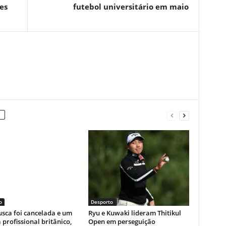
es
futebol universitário em maio
o
Desporto
sca foi cancelada e um
Ryu e Kuwaki lideram Thitikul
a profissional britânico,
Open em perseguição