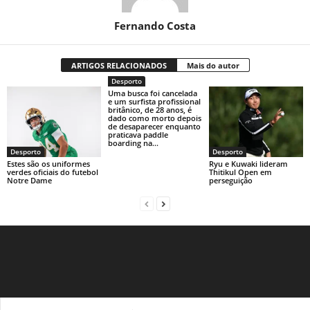
Fernando Costa
ARTIGOS RELACIONADOS
Mais do autor
Desporto
Uma busca foi cancelada
e um surfista profissional
britânico, de 28 anos, é
dado como morto depois
de desaparecer enquanto
praticava paddle
boarding na...
Desporto
Desporto
Estes são os uniformes
Ryu e Kuwaki lideram
verdes oficiais do futebol
Thitikul Open em
Notre Dame
perseguição