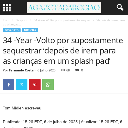
Início
Desporto
34 -Year -Volto por supostamente sequestrar ‘depois de irem para
as crianças...
DESPORTO
NOTÍCIAS
34 -Year -Volto por supostamente
sequestrar ‘depois de irem para
as crianças em um splash pad’
Por
Fernando Costa
-
6 Julho 2025
68
0
Tom Midlen escreveu
Publicado:
15:26 EDT, 6 de julho de 2025
|
Atualizar:
15:26 EDT, 6