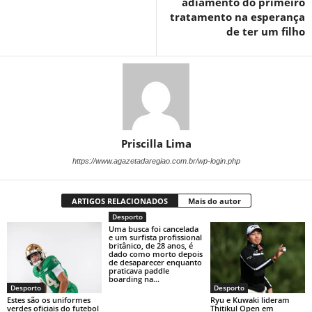
adiamento do primeiro
tratamento na esperança
de ter um filho
Priscilla Lima
https://www.agazetadaregiao.com.br/wp-login.php
ARTIGOS RELACIONADOS
Mais do autor
Desporto
Uma busca foi cancelada
e um surfista profissional
britânico, de 28 anos, é
dado como morto depois
de desaparecer enquanto
praticava paddle
boarding na...
Desporto
Desporto
Estes são os uniformes
Ryu e Kuwaki lideram
verdes oficiais do futebol
Thitikul Open em