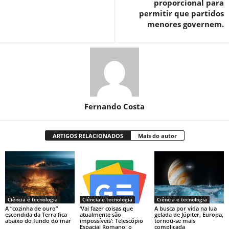
proporcional para
permitir que partidos
menores governem.
Fernando Costa
ARTIGOS RELACIONADOS
Mais do autor
Ciência e tecnologia
Ciência e tecnologia
Ciência e tecnologia
A “cozinha de ouro”
‘Vai fazer coisas que
A busca por vida na lua
escondida da Terra fica
atualmente são
gelada de Júpiter, Europa,
abaixo do fundo do mar
impossíveis’: Telescópio
tornou-se mais
Espacial Romano, o
complicada