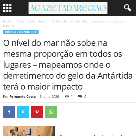
Início
Ciência e tecnologia
O nível do mar não sobe na mesma proporção em
todos os...
CIÊNCIA E TECNOLOGIA
O nível do mar não sobe na
mesma proporção em todos os
lugares – mapeamos onde o
derretimento do gelo da Antártida
terá o maior impacto
Por
Fernando Costa
-
3 Julho 2026
4
0