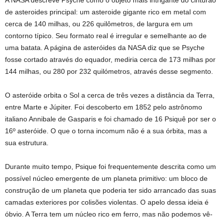
A NASA descreve Psyche como o objeto mais intrigante do cinturão
de asteroides principal: um asteroide gigante rico em metal com
cerca de 140 milhas, ou 226 quilômetros, de largura em um
contorno típico. Seu formato real é irregular e semelhante ao de
uma batata. A página de asteróides da NASA diz que se Psyche
fosse cortado através do equador, mediria cerca de 173 milhas por
144 milhas, ou 280 por 232 quilómetros, através desse segmento.
O asteróide orbita o Sol a cerca de três vezes a distância da Terra,
entre Marte e Júpiter. Foi descoberto em 1852 pelo astrônomo
italiano Annibale de Gasparis e foi chamado de 16 Psiquê por ser o
16º asteróide. O que o torna incomum não é a sua órbita, mas a
sua estrutura.
Durante muito tempo, Psique foi frequentemente descrita como um
possível núcleo emergente de um planeta primitivo: um bloco de
construção de um planeta que poderia ter sido arrancado das suas
camadas exteriores por colisões violentas. O apelo dessa ideia é
óbvio. A Terra tem um núcleo rico em ferro, mas não podemos vê-