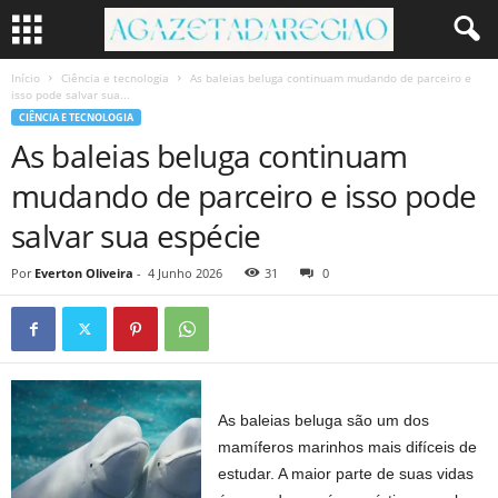
Início
Ciência e tecnologia
As baleias beluga continuam mudando de parceiro e
isso pode salvar sua...
CIÊNCIA E TECNOLOGIA
As baleias beluga continuam
mudando de parceiro e isso pode
salvar sua espécie
Por
Everton Oliveira
-
4 Junho 2026
31
0
As baleias beluga são um dos
mamíferos marinhos mais difíceis de
estudar. A maior parte de suas vidas