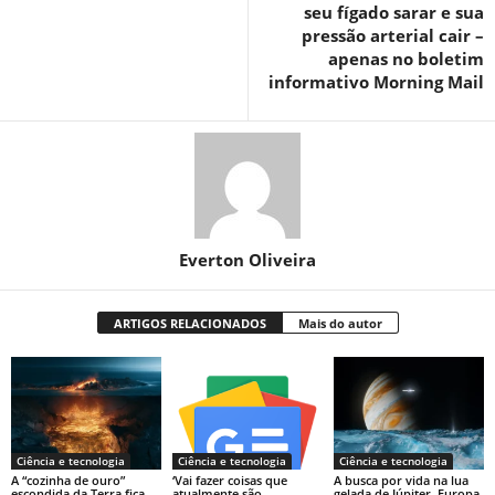
seu fígado sarar e sua
pressão arterial cair –
apenas no boletim
informativo Morning Mail
Everton Oliveira
ARTIGOS RELACIONADOS
Mais do autor
Ciência e tecnologia
Ciência e tecnologia
Ciência e tecnologia
A “cozinha de ouro”
‘Vai fazer coisas que
A busca por vida na lua
escondida da Terra fica
atualmente são
gelada de Júpiter, Europa,